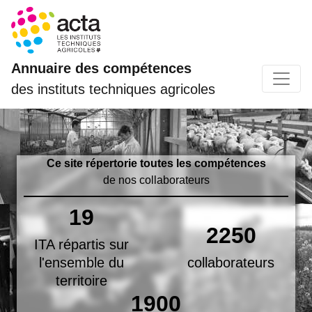
Annuaire des compétences
des instituts techniques agricoles
Ce site répertorie toutes les compétences
de nos collaborateurs
19
2250
ITA répartis sur
l'ensemble du
collaborateurs
territoire
1900