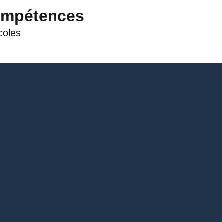
ompétences
coles