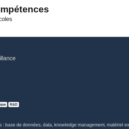
ompétences
coles
llance
que
R&D
es : base de données, data, knowledge management, matériel e